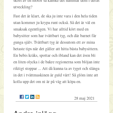
sköts av en motor så kanske det hämmar dem i deras
utveckling?
Fast det är klart, de ska ju inte vara i den hela tiden
utan kommer ju krypa runt också. Så det är väl en
smaksak egentligen. Vi har alltid kört med en
babysitter som har tvättbart tyg, och där barnet får
gunga själv. Tvättbart tyg är dessutom ett av mina
hetaste tips när det gäller att hitta bästa babysittern.
En bebis kräks, spottar och ibland kan det även bli
en liten olycka i de bakre regionerna som blöjan inte
riktigt stoppar ... Att då kunna ta av tyget och slänga
in det i tvättmaskinen är guld värt! Så glöm inte att
kolla upp det om ni är på väg att köpa en.
28 maj 2021